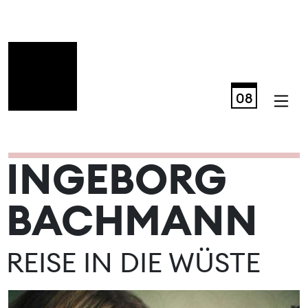
08
INGEBORG
AUGUST 2026
BACHMANN
REISE IN DIE WÜSTE
Mo
Di
Mi
Do
Fr
Sa
So
01
02