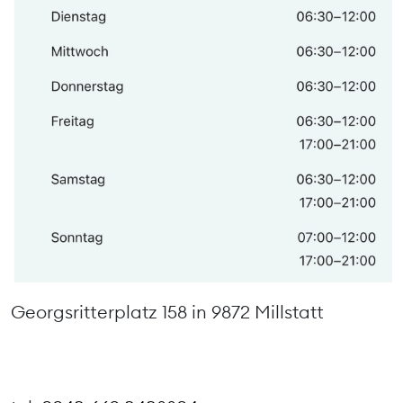
03
04
05
06
07
08
09
10
11
12
13
14
15
16
17
18
19
20
21
22
23
24
25
26
27
28
29
30
31
Georgsritterplatz 158 in
9872 Millstatt