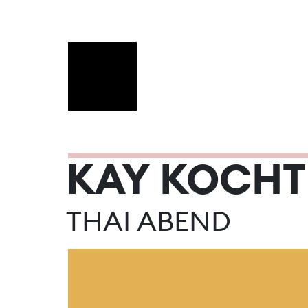
KAY KOCHT
AUGUST 20
THAI ABEND
Mo
Di