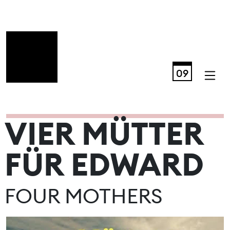
09
VIER MÜTTER
AUGUST 2026
FÜR EDWARD
FOUR MOTHERS
Mo
Di
Mi
Do
Fr
Sa
So
01
02