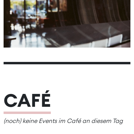
01
02
03
04
05
06
07
08
09
10
11
12
13
14
15
16
17
18
19
20
21
22
23
24
25
26
27
28
29
30
31
CAFÉ
(noch) keine Events im Café an diesem Tag