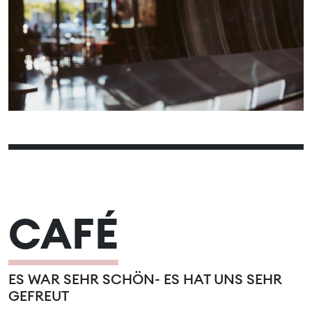
05
06
07
08
09
10
11
12
13
14
15
16
17
18
19
20
21
22
23
24
25
26
27
28
29
30
31
CAFÉ
ES WAR SEHR SCHÖN- ES HAT UNS SEHR
GEFREUT