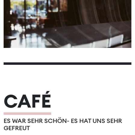
05
06
07
08
09
10
11
12
13
14
15
16
17
18
19
20
21
22
23
24
25
26
27
28
29
30
31
CAFÉ
ES WAR SEHR SCHÖN- ES HAT UNS SEHR
GEFREUT