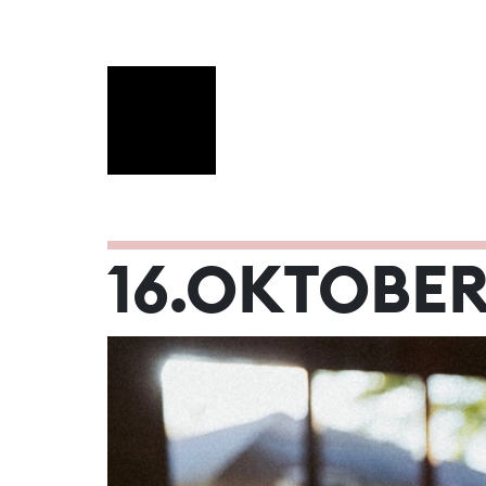
OKTOBER 2
16.OKTOBER
Mo
Di