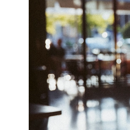
01
07
08
14
15
21
22
28
29