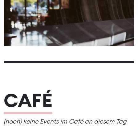
10
12
13
14
15
16
11
17
19
20
21
22
23
18
24
26
27
28
29
30
25
31
CAFÉ
(noch) keine Events im Café an diesem Tag