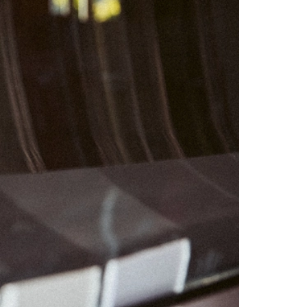
01
02
08
09
15
16
22
23
29
30