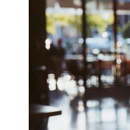
03
04
10
11
17
18
24
25
31