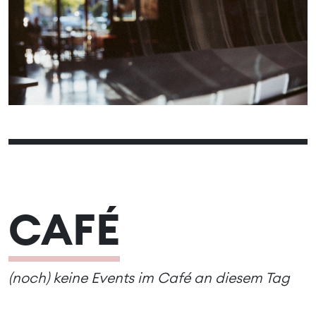
10
12
13
14
15
16
11
17
19
20
21
22
23
18
24
26
27
28
29
30
25
31
CAFÉ
(noch) keine Events im Café an diesem Tag