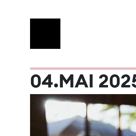
MAI 2025
04.MAI 202
Mo
Di