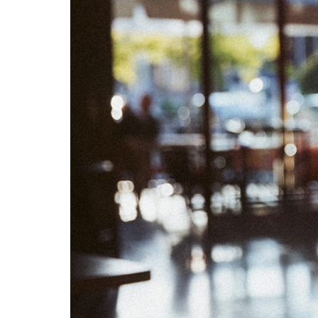
05
06
12
13
19
20
26
27