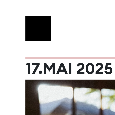
MAI 2025
17.MAI 2025
Mo
Di