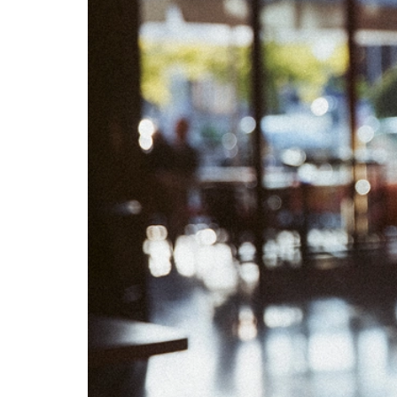
05
06
12
13
19
20
26
27