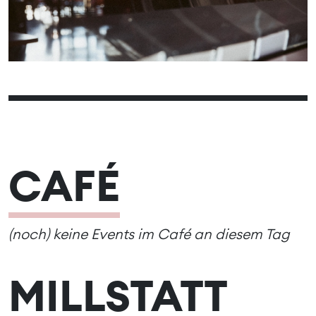
12
13
14
15
16
17
18
19
21
22
23
24
25
20
26
28
29
30
31
27
CAFÉ
(noch) keine Events im Café an diesem Tag
MILLSTATT