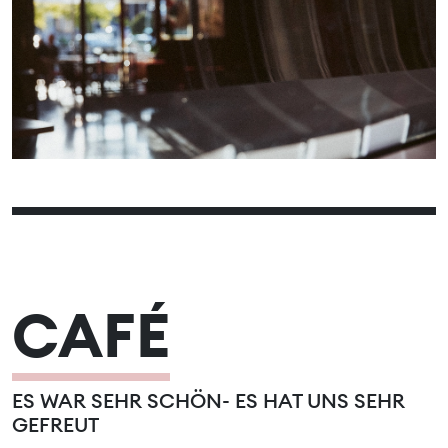
01
02
03
04
05
06
07
08
09
10
11
12
13
14
15
16
17
18
19
20
21
22
23
24
25
26
27
28
CAFÉ
ES WAR SEHR SCHÖN- ES HAT UNS SEHR
GEFREUT