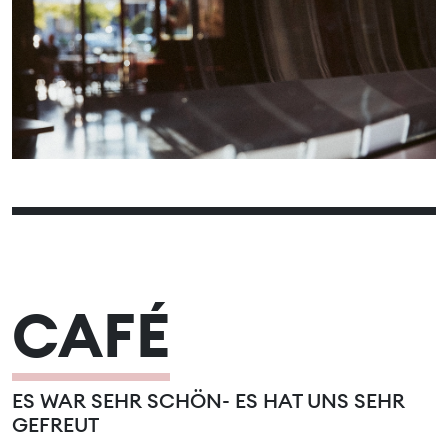
01
02
03
04
05
06
07
08
09
10
11
12
13
14
15
16
17
18
19
20
21
22
23
24
25
26
27
28
CAFÉ
ES WAR SEHR SCHÖN- ES HAT UNS SEHR
GEFREUT