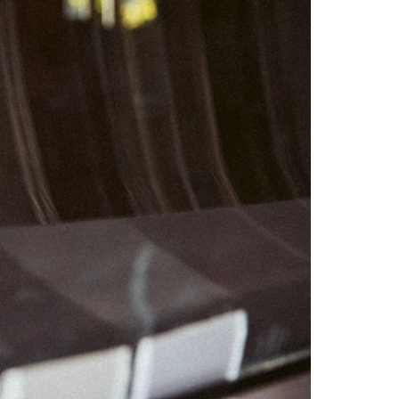
01
07
08
14
15
21
22
28