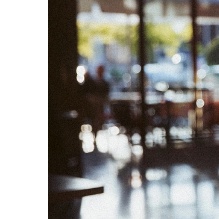
02
03
09
10
16
17
23
24