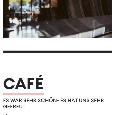
15
16
17
18
19
20
21
22
23
24
25
26
27
28
29
30
CAFÉ
ES WAR SEHR SCHÖN- ES HAT UNS SEHR
GEFREUT