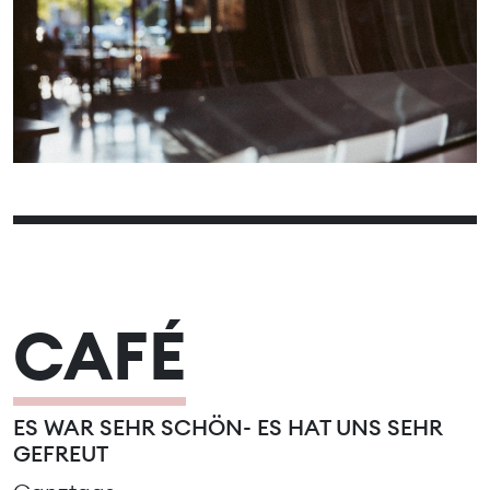
15
16
17
18
19
20
21
22
23
24
25
26
27
28
29
30
CAFÉ
ES WAR SEHR SCHÖN- ES HAT UNS SEHR
GEFREUT