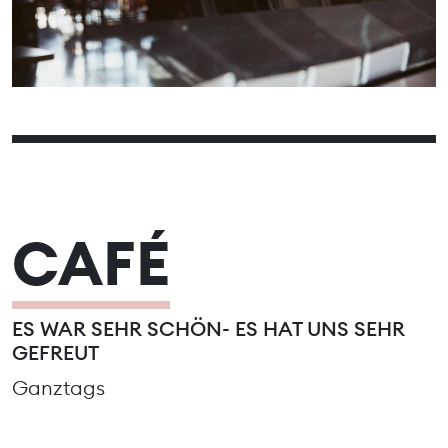
15
16
17
18
19
20
21
22
23
24
25
26
27
28
29
30
CAFÉ
ES WAR SEHR SCHÖN- ES HAT UNS SEHR
GEFREUT
Ganztags