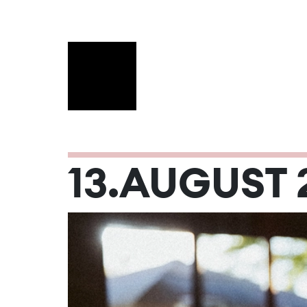
AUGUST 20
13.AUGUST 
Mo
Di