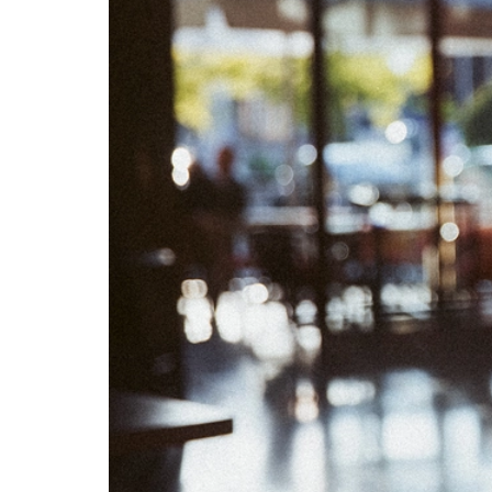
05
06
12
13
19
20
26
27