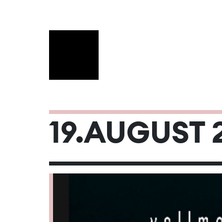
AUGUST 20
19.AUGUST 
Mo
Di