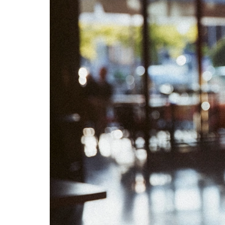
02
03
09
10
16
17
23
24
30
31