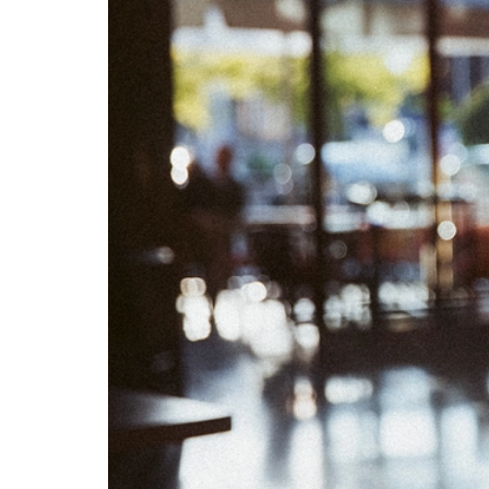
02
03
09
10
16
17
23
24
30
31