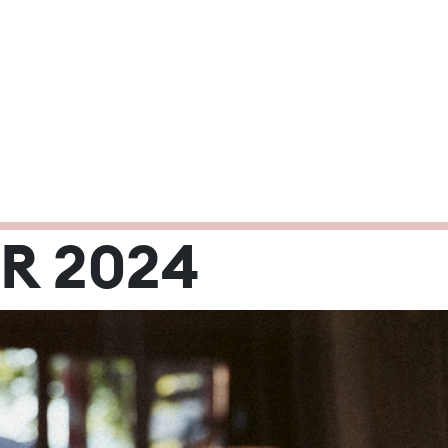
2024
R 2024
Mi
Do
Fr