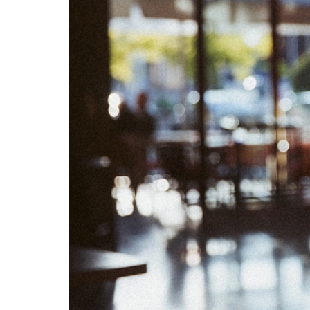
02
03
09
10
16
17
23
24
30
31