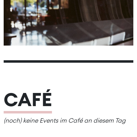
14
16
17
18
19
20
15
21
22
23
24
25
26
27
28
30
29
CAFÉ
(noch) keine Events im Café an diesem Tag