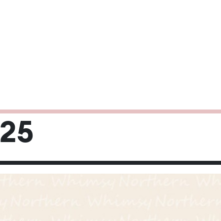
025
Mi
Do
Fr