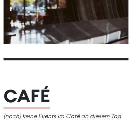
14
16
17
18
19
20
15
21
22
23
24
25
26
27
28
30
29
CAFÉ
(noch) keine Events im Café an diesem Tag