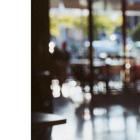
01
02
08
09
15
16
22
23
29
30