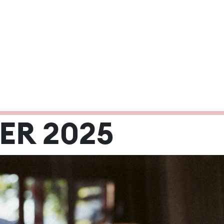
 2025
ER 2025
Mi
Do
Fr