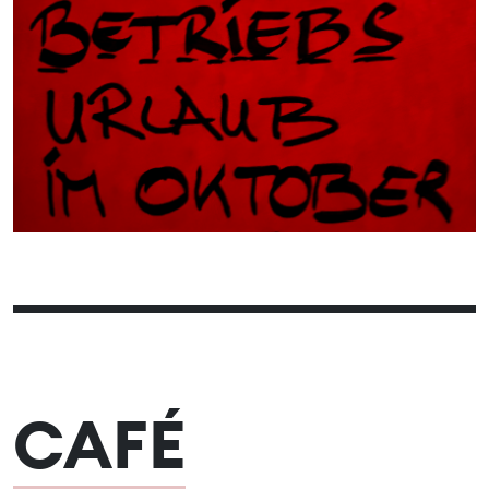
01
02
03
04
05
06
07
08
09
10
11
12
13
14
15
16
17
18
19
20
21
22
23
24
25
26
27
28
29
30
CAFÉ