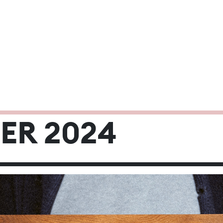
 2024
ER 2024
Mi
Do
Fr