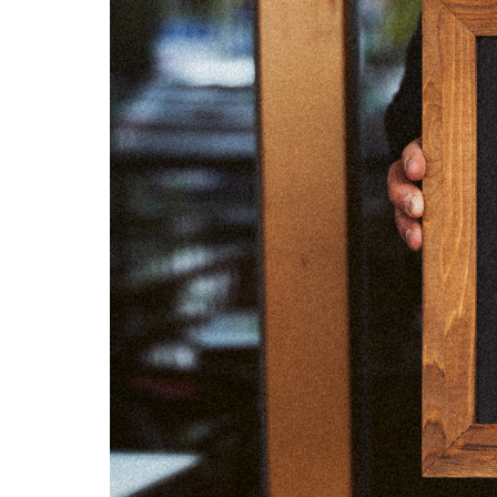
02
03
09
10
16
17
23
24
30