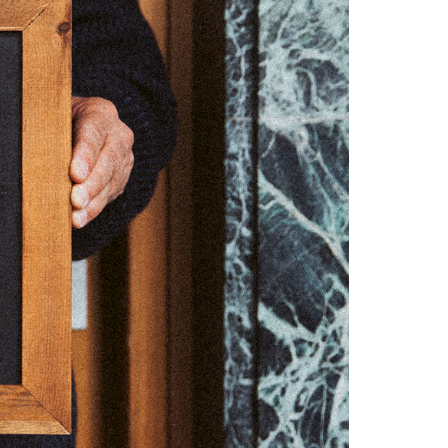
01
07
08
14
15
21
22
28
29