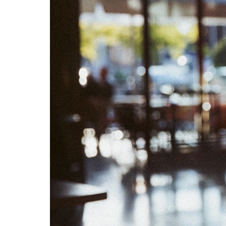
02
03
09
10
16
17
23
24
30