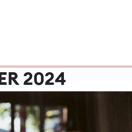
 2024
ER 2024
Mi
Do
Fr