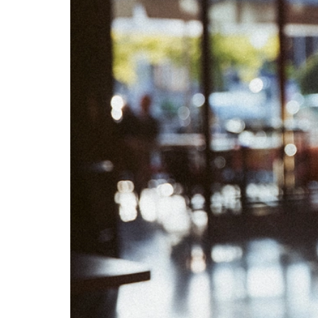
04
05
11
12
18
19
25
26