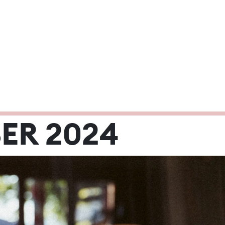
2024
ER 2024
Mi
Do
Fr