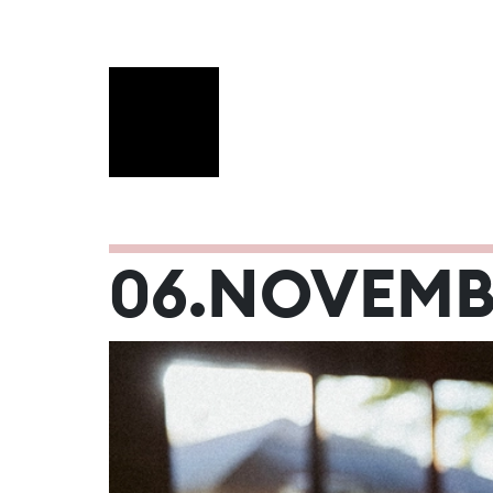
NOVEMBER 
06.NOVEMB
Mo
Di