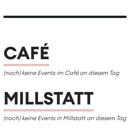
02
03
01
06
07
08
09
10
04
05
13
14
15
16
17
11
12
20
21
22
23
24
18
19
CAFÉ
27
28
29
30
25
26
(noch) keine Events im Café an diesem Tag
MILLSTATT
(noch) keine Events in Millstatt an diesem Tag