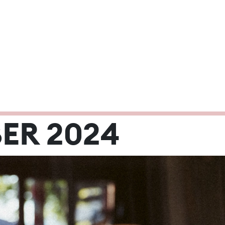
2024
ER 2024
Mi
Do
Fr