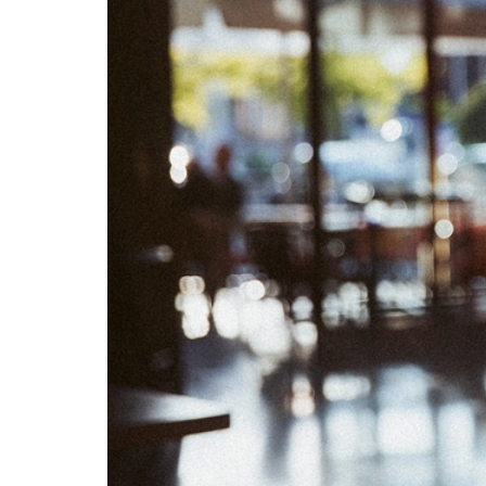
04
05
11
12
18
19
25
26