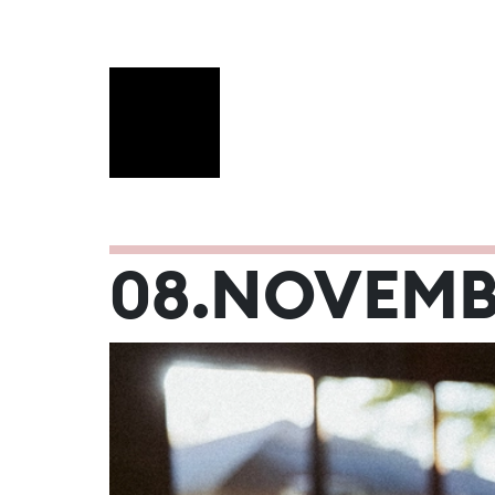
NOVEMBER 
08.NOVEMB
Mo
Di