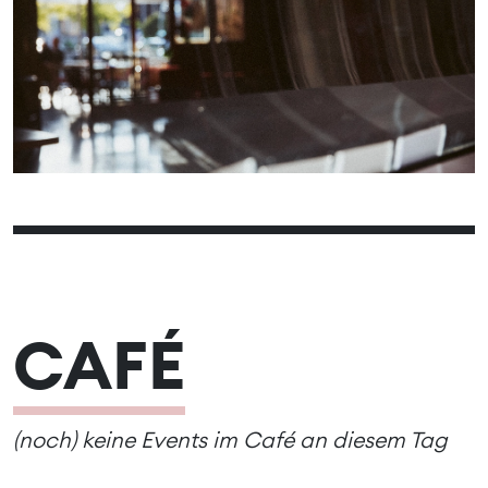
01
02
03
05
06
07
08
09
04
10
12
13
14
15
16
11
17
19
20
21
22
23
18
24
26
27
28
25
CAFÉ
(noch) keine Events im Café an diesem Tag