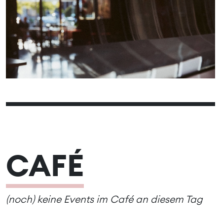
01
02
03
05
06
07
08
09
04
10
12
13
14
15
16
11
17
19
20
21
22
23
18
24
26
27
28
25
CAFÉ
(noch) keine Events im Café an diesem Tag