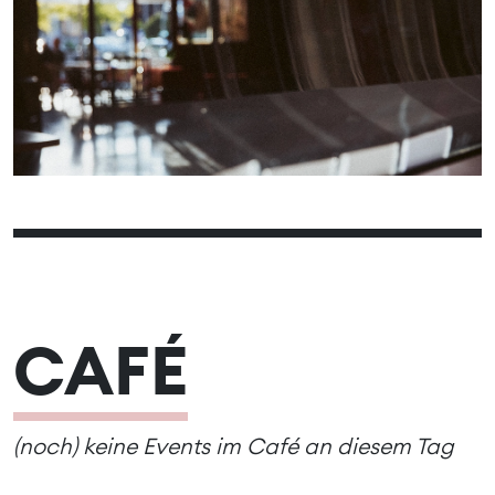
01
02
03
05
06
07
08
09
04
10
12
13
14
15
16
11
17
19
20
21
22
23
18
24
26
27
28
25
CAFÉ
(noch) keine Events im Café an diesem Tag