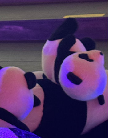
01
02
08
09
15
16
22
23