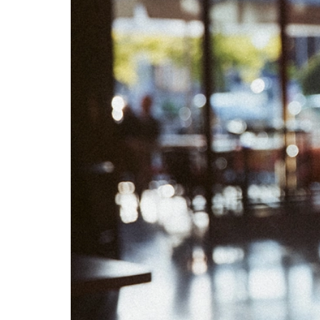
06
07
13
14
20
21
27
28