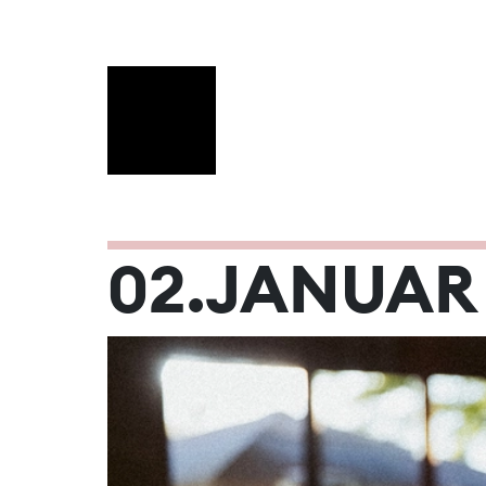
JANUAR 20
02.JANUAR
Mo
Di