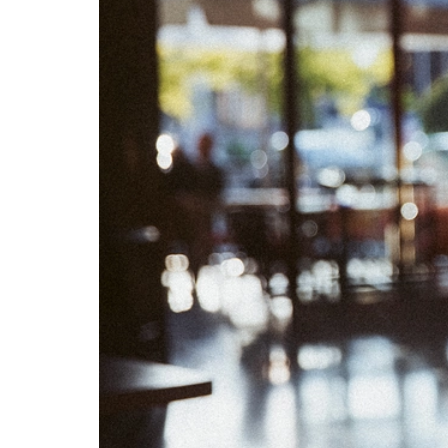
06
07
13
14
20
21
27
28