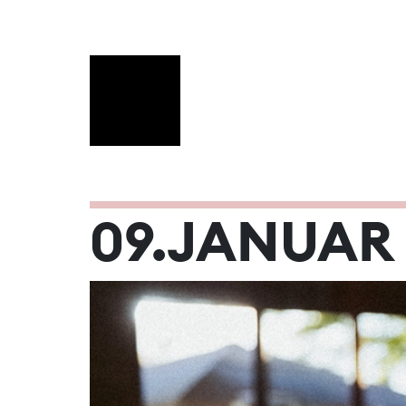
JANUAR 20
09.JANUAR
Mo
Di