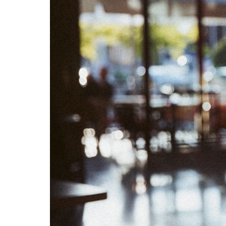
02
03
09
10
16
17
23
24
30