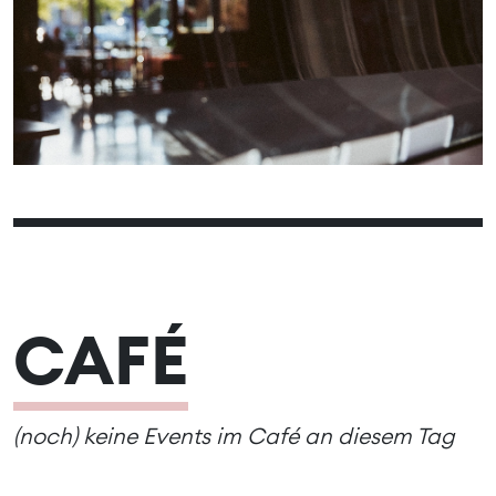
09
10
11
12
13
14
15
16
17
18
19
20
21
22
23
24
25
26
27
28
29
30
CAFÉ
(noch) keine Events im Café an diesem Tag