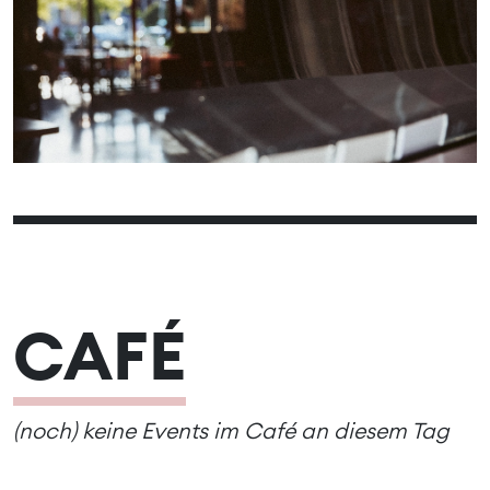
09
10
11
12
13
14
15
16
17
18
19
20
21
22
23
24
25
26
27
28
29
30
CAFÉ
(noch) keine Events im Café an diesem Tag