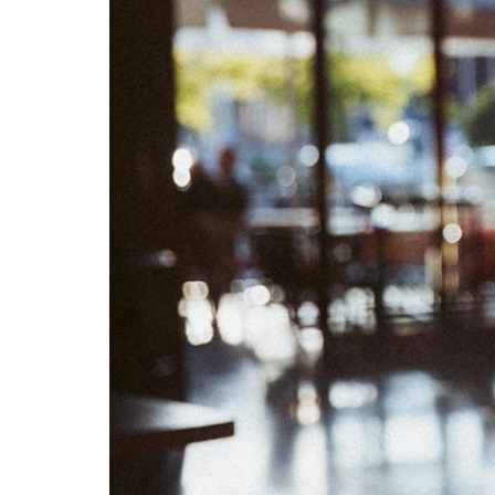
02
03
09
10
16
17
23
24
30