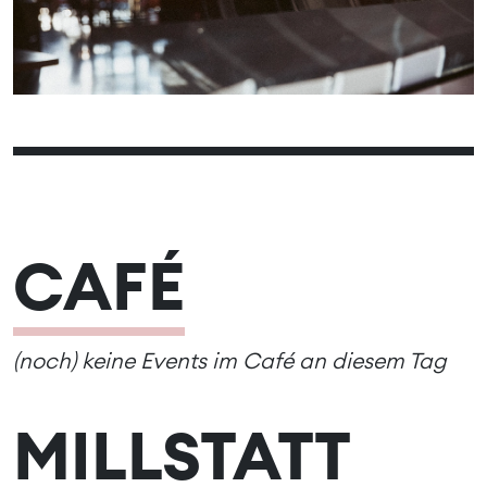
09
10
11
12
13
14
15
16
17
18
19
20
21
22
23
24
25
26
27
28
29
30
CAFÉ
(noch) keine Events im Café an diesem Tag
MILLSTATT