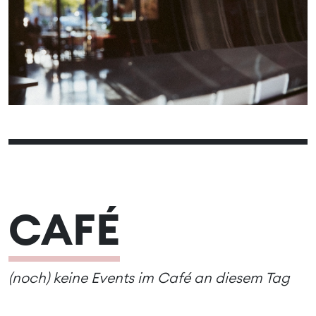
09
10
11
12
13
14
15
16
17
18
19
20
21
22
23
24
25
26
27
28
29
30
CAFÉ
(noch) keine Events im Café an diesem Tag