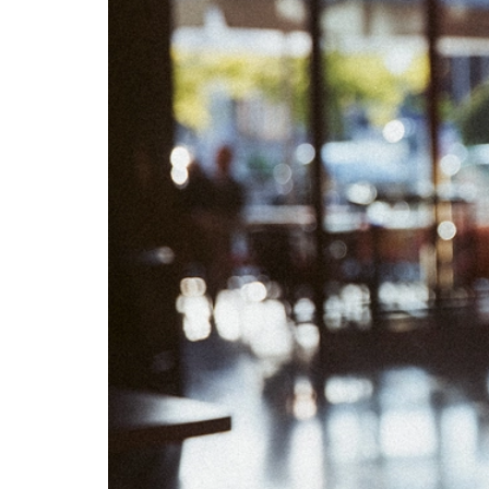
02
03
09
10
16
17
23
24
30