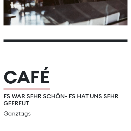
13
14
15
16
17
18
19
20
21
22
23
24
25
26
27
28
29
30
31
CAFÉ
ES WAR SEHR SCHÖN- ES HAT UNS SEHR
GEFREUT
Ganztags