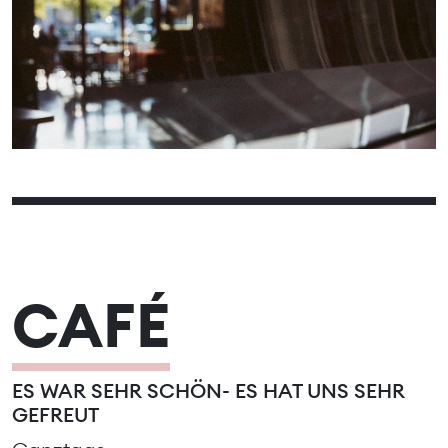
13
14
15
16
17
18
19
20
21
22
23
24
25
26
27
28
29
30
31
CAFÉ
ES WAR SEHR SCHÖN- ES HAT UNS SEHR
GEFREUT